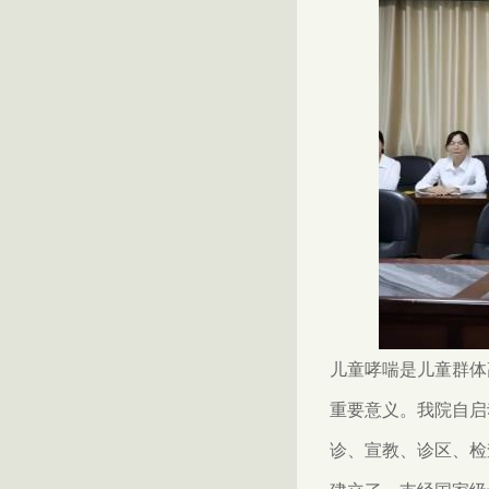
儿童哮喘是儿童群体
重要意义。我院自启
诊、宣教、诊区、检